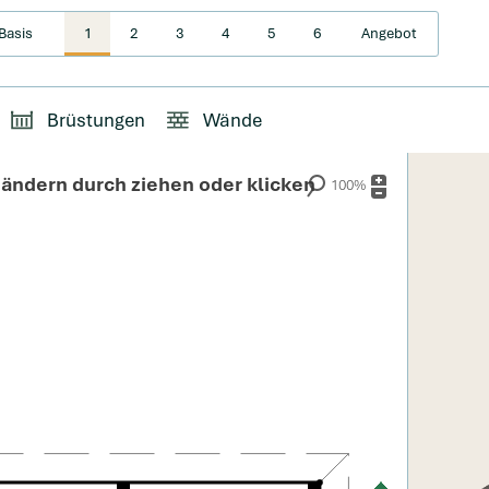
Basis
1
2
3
4
5
6
Angebot
Brüstungen
Wände
ändern durch ziehen oder klicken
100%