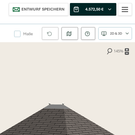
ENTWURF SPEICHERN
4.572,50 €
Maße
2D & 3D
145%