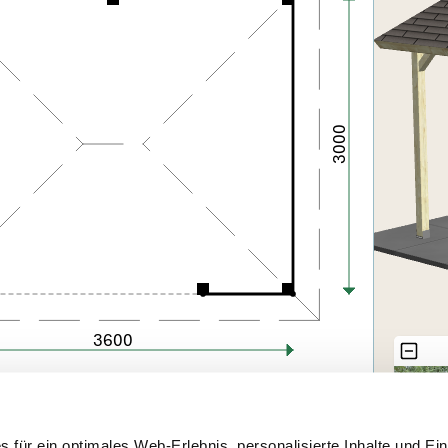
für ein optimales Web-Erlebnis, personalisierte Inhalte und Ein