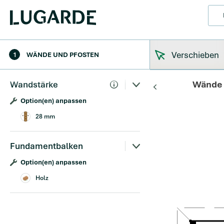
Verschieben
1
WÄNDE UND PFOSTEN
Wände 
Wandstärke
Option(en) anpassen
28 mm
Fundamentbalken
Option(en) anpassen
Holz