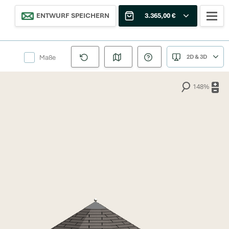
ENTWURF SPEICHERN
3.365,00 €
Maße
2D & 3D
148%