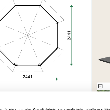
für ein optimales Web-Erlebnis, personalisierte Inhalte und Ein