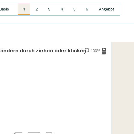
Basis
1
2
3
4
5
6
Angebot
ändern durch ziehen oder klicken
100%