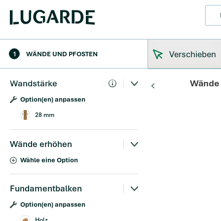
Verschieben
1
WÄNDE UND PFOSTEN
Wände 
Wandstärke
Option(en) anpassen
28 mm
Wände erhöhen
Wähle eine Option
Fundamentbalken
Option(en) anpassen
Holz